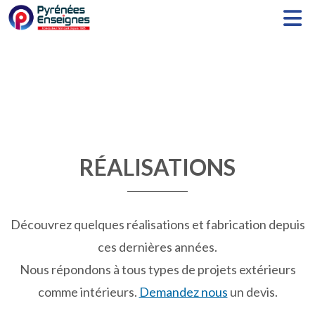
Accueil
Accueil
Entreprise
Entreprise
Réalisations
Réalisations
Réalisations
Etudes de cas
Etudes de cas
Devis gratuit
Devis gratuit
RÉALISATIONS
Découvrez quelques réalisations et fabrication depuis
ces dernières années.
Nous répondons à tous types de projets extérieurs
77 Avenue Erckmann Chatrian 64140 Lons
77 Avenue Erckmann Chatrian 64140 Lons
comme intérieurs.
Demandez nous
un devis.
05 59 62 31 15
05 59 62 31 15